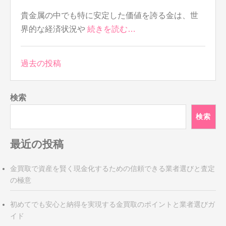
貴金属の中でも特に安定した価値を誇る金は、世
界的な経済状況や
続きを読む…
投
過去の投稿
稿
ナ
検索
ビ
ゲ
検索
ー
シ
最近の投稿
ョ
ン
金買取で資産を賢く現金化するための信頼できる業者選びと査定
の極意
初めてでも安心と納得を実現する金買取のポイントと業者選びガ
イド