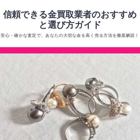
コ
ン
信頼できる金買取業者のおすすめ
テ
と選び方ガイド
ン
安心・確かな査定で、あなたの大切な金を高く売る方法を徹底解説！
ツ
へ
コ
ス
ン
キ
テ
ッ
ン
プ
ツ
へ
ス
キ
ッ
プ